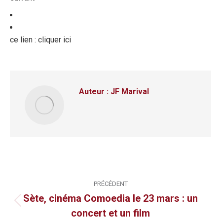
ce lien : cliquer ici
Auteur :
JF Marival
Navigation
PRÉCÉDENT
article
Sète, cinéma Comoedia le 23 mars : un
Article
concert et un film
précédent