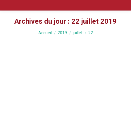
Archives du jour :
22 juillet 2019
Vous êtes ici :
Accueil
2019
juillet
22
Olga danse à Montpellier le 25 juillet
spectacles, cours, stages, interventions en milieu scolaire
Par
JF Marival
22 juillet 2019
Le jeudi 25 juillet sur la scène des concerts de la
Maison pour Tous Voltaire de Montpellier, Olga
Marquez donnera à 18 h/18 h 30 une
démonstration destinée à faire connaissance avec
le public montpelliérain et de cette Maison de